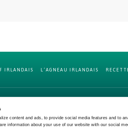
F IRLANDAIS
L’AGNEAU IRLANDAIS
RECETT
N LÉGALE
s
de
ize content and ads, to provide social media features and to ana
alité
are information about your use of our website with our social me