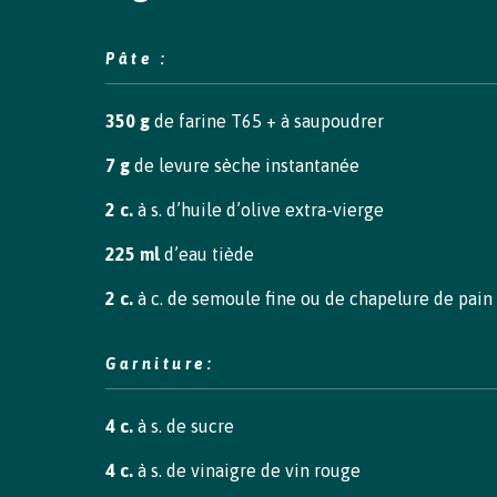
Pâte :
350 g
de farine T65 + à saupoudrer
7 g
de levure sèche instantanée
2 c.
à s. d’huile d’olive extra-vierge
225 ml
d’eau tiède
2 c.
à c. de semoule fine ou de chapelure de pain
Garniture:
4 c.
à s. de sucre
4 c.
à s. de vinaigre de vin rouge
Pourquoi choisir l'irlande?