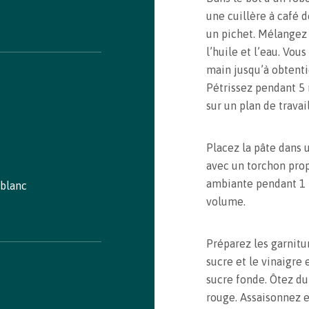
une cuillère à café d
un pichet. Mélangez 
l’huile et l’eau. Vou
main jusqu’à obtenti
Pétrissez pendant 5 
sur un plan de travai
Placez la pâte dans 
avec un torchon pro
ambiante pendant 1 
 blanc
volume.
Recipe saved!
Préparez les garnitur
sucre et le vinaigre 
Congrats! You just saved a recipe. You can review all
sucre fonde. Ôtez du
saved recipes by visiting your bookmarks
rouge. Assaisonnez e