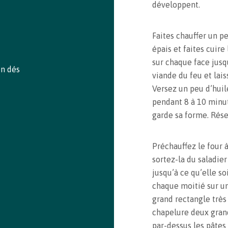
développent.
See my Bookmarks
Faites chauffer un p
épais et faites cuir
sur chaque face jusqu
en dés
viande du feu et lais
Versez un peu d’huile
pendant 8 à 10 minute
garde sa forme. Rése
Préchauffez le four 
sortez-la du saladie
jusqu’à ce qu’elle s
chaque moitié sur un
grand rectangle très
chapelure deux grand
par-dessus les pâtes 