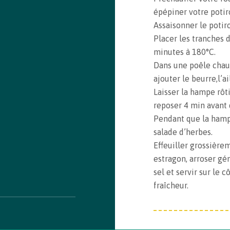
Recipe saved!
épépiner votre potir
Congrats! You just saved a recipe. You can review all
Assaisonner le potiro
saved recipes by visiting your bookmarks
Placer les tranches d
minutes à 180°C.
Dans une poêle chaud
See my Bookmarks
ajouter le beurre,l’ai
Laisser la hampe rôt
reposer 4 min avant d
Pendant que la hamp
salade d’herbes.
Effeuiller grossièrem
estragon, arroser gé
sel et servir sur le 
fraîcheur.