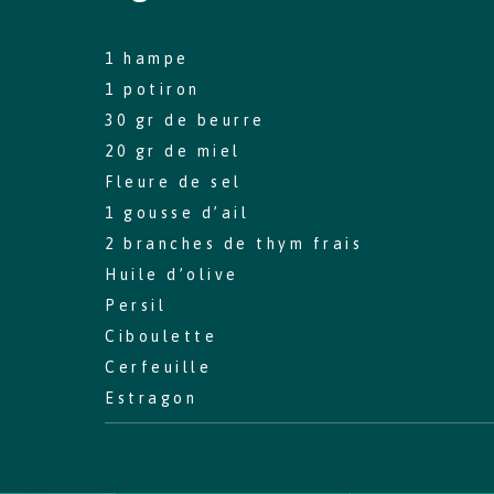
1 hampe
1 potiron
Pourquoi choisir l'irlande?
30 gr de beurre
Contacter votre bureau local
20 gr de miel
Fleure de sel
1 gousse d’ail
2 branches de thym frais
Huile d’olive
Persil
Ciboulette
Cerfeuille
Estragon