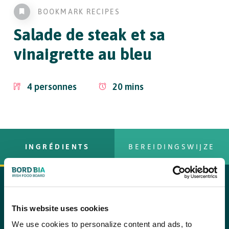
BOOKMARK RECIPES
Salade de steak et sa
vinaigrette au bleu
4
personnes
20
mins
INGRÉDIENTS
BEREIDINGSWIJZE
Steak
copier le texte
This website uses cookies
Préparation
4 steaks irlandais, faux-filet ou entrecôte
We use cookies to personalize content and ads, to
Pour préparer les steaks, mélangez le paprika avec l’huile et