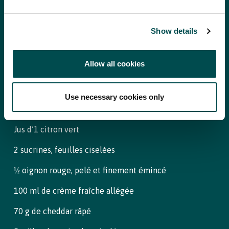
d’oignon rouge, du fromage râpé, de la crème fraîche et
Garniture :
parsemez de feuilles de coriandre. Ou bien disposez tous les
Show details
ingrédients sur la table et laissez chacun se servir.
2 avocats, coupés en deux, dénoyautés, pelés et
Allow all cookies
coupés en dés
200 g de tomates cerises, soit environ 20 tomates,
Use necessary cookies only
coupées en quartiers
Jus d’1 citron vert
2 sucrines, feuilles ciselées
½ oignon rouge, pelé et finement émincé
100 ml de crème fraîche allégée
70 g de cheddar râpé