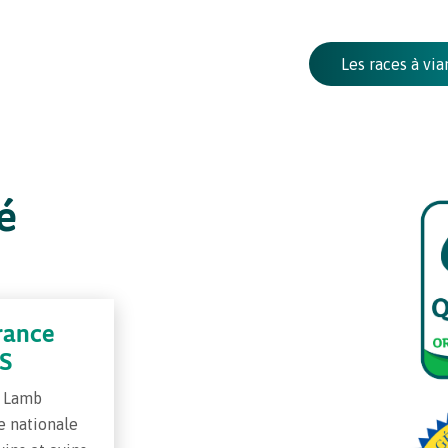
Les races à vi
é
rance
AS
d Lamb
e nationale