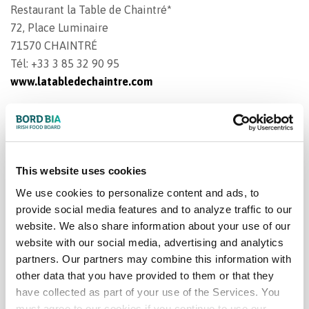
Restaurant la Table de Chaintré*
72, Place Luminaire
71570 CHAINTRÉ
Tél: +33 3 85 32 90 95
www.latabledechaintre.com
This website uses cookies
We use cookies to personalize content and ads, to
provide social media features and to analyze traffic to our
website. We also share information about your use of our
website with our social media, advertising and analytics
La Charte d’Assurance
partners. Our partners may combine this information with
Qualité et
other data that you have provided to them or that they
have collected as part of your use of the Services. You
Développement Durable
must agree to our cookies if you continue to use our