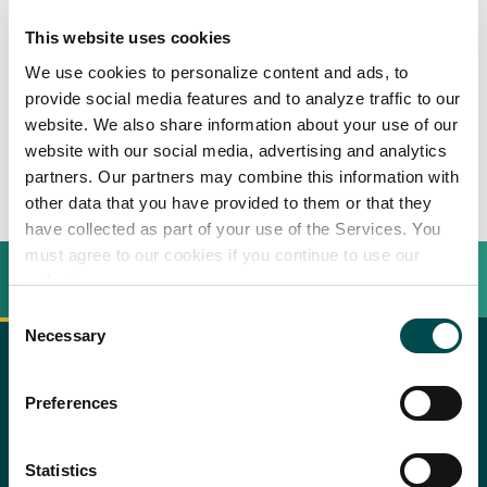
Côte de boeuf grillé,
This website uses cookies
girolles au vinaigre
We use cookies to personalize content and ads, to
provide social media features and to analyze traffic to our
website. We also share information about your use of our
2
personnes
website with our social media, advertising and analytics
partners. Our partners may combine this information with
other data that you have provided to them or that they
have collected as part of your use of the Services. You
must agree to our cookies if you continue to use our
INGREDIENTS
BEREIDINGSWIJZE
website.
Consent
Necessary
Selection
Recipe saved!
Côte de boeuf
copier le texte
Preferences
Pourquoi choisir l'irlande?
Congrats! You just saved a recipe.
200 gr girolles fraiches
Préparation
You can review all saved recipes
Sortir votre cote de boeuf 1h-1H30 avant la cuisson
Contacter votre bureau local
100 gr de beurre
by visiting your bookmarks
Statistics